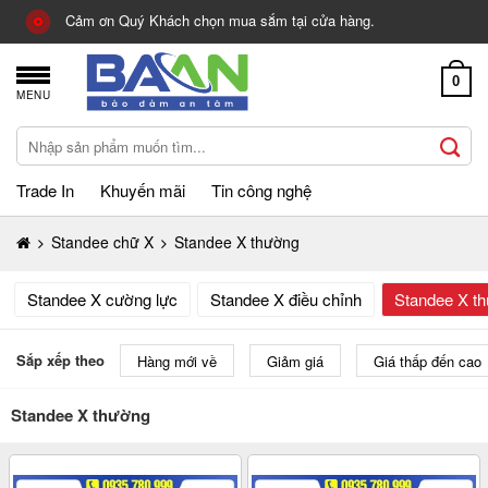
Skip
Cảm ơn Quý Khách chọn mua sắm tại cửa hàng.
to
content
0
MENU
Tìm
kiếm:
Trade In
Khuyến mãi
Tin công nghệ
Standee chữ X
Standee X thường
Standee X cường lực
Standee X điều chỉnh
Standee X t
Sắp xếp theo
Hàng mới về
Giảm giá
Giá thấp đến cao
Standee X thường