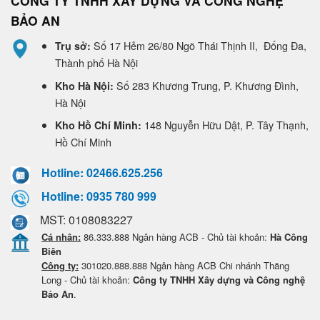
CÔNG TY TNHH XÂY DỰNG VÀ CÔNG NGHỆ
BẢO AN
Số 17 Hẻm 26/80 Ngõ Thái Thịnh II, Đống Đa,
Trụ sở:
Thành phố Hà Nội
Số 283 Khương Trung, P. Khương Đình,
Kho Hà Nội:
Hà Nội
148 Nguyễn Hữu Dật, P. Tây Thạnh,
Kho Hồ Chí Minh:
Hồ Chí Minh
Hotline: 02466.625.256
Hotline: 0935 780 999
MST: 0108083227
Cá nhân:
86.333.888 Ngân hàng ACB - Chủ tài khoản:
Hà Công
Biên
Công ty:
301020.888.888 Ngân hàng ACB Chi nhánh Thăng
Long - Chủ tài khoản:
Công ty TNHH Xây dựng và Công nghệ
Bảo An
.