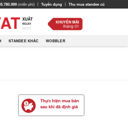
35.780.999
(miễn phí)
Tuyển dụng
Thu mua standee cũ
VAT
XUẤT
KHUYẾN MÃI
NGAY
tháng 01
HDDT
H
STANDEE KHÁC
WOBBLER
Thực hiện mua bán
sau khi đã định giá