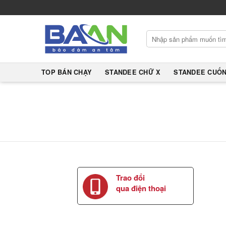
Skip
to
content
Tìm
kiếm:
TOP BÁN CHẠY
STANDEE CHỮ X
STANDEE CUỐ
Trao đổi
qua điện thoại