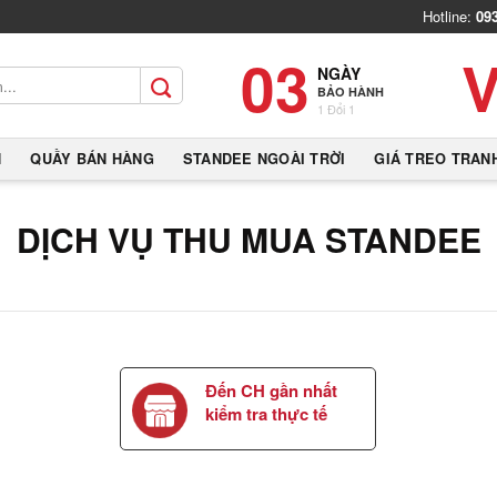
Hotline:
09
03
NGÀY
BẢO HÀNH
1 Đổi 1
N
QUẦY BÁN HÀNG
STANDEE NGOÀI TRỜI
GIÁ TREO TRAN
DỊCH VỤ THU MUA STANDEE
Đến CH gần nhất
kiểm tra thực tế