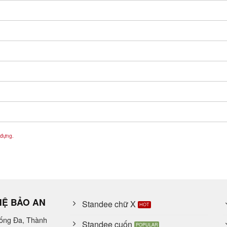
 đựng.
HỆ BẢO AN
Standee chữ X
Đống Đa, Thành
Standee cuốn