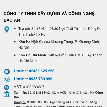
CÔNG TY TNHH XÂY DỰNG VÀ CÔNG NGHỆ
BẢO AN
Số 17 Hẻm 26/80 Ngõ Thái Thịnh II, Đống Đa,
Trụ sở:
Thành phố Hà Nội
Số 283 Khương Trung, P. Khương Đình,
Kho Hà Nội:
Hà Nội
148 Nguyễn Hữu Dật, P. Tây Thạnh,
Kho Hồ Chí Minh:
Hồ Chí Minh
Hotline: 02466.625.256
Hotline: 0935 780 999
MST: 0108083227
Cá nhân:
86.333.888 Ngân hàng ACB - Chủ tài khoản:
Hà Công
Biên
Công ty:
301020.888.888 Ngân hàng ACB Chi nhánh Thăng
Long - Chủ tài khoản:
Công ty TNHH Xây dựng và Công nghệ