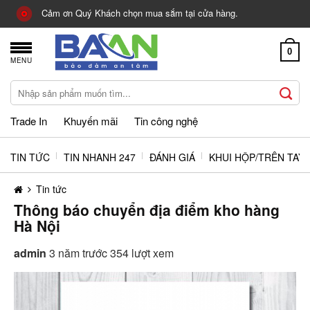
Skip
Cảm ơn Quý Khách chọn mua sắm tại cửa hàng.
to
content
0
MENU
Tìm
kiếm:
Trade In
Khuyến mãi
Tin công nghệ
TIN TỨC
TIN NHANH 247
ĐÁNH GIÁ
KHUI HỘP/TRÊN TAY
Tin tức
Thông báo chuyển địa điểm kho hàng
Hà Nội
admin
3 năm trước
354 lượt xem