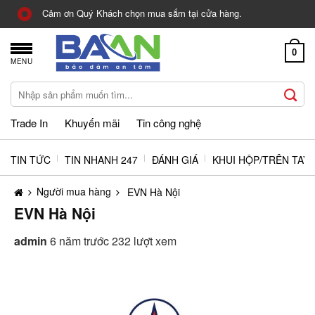
Skip
Cảm ơn Quý Khách chọn mua sắm tại cửa hàng.
to
content
0
MENU
Tìm
kiếm:
Trade In
Khuyến mãi
Tin công nghệ
TIN TỨC
TIN NHANH 247
ĐÁNH GIÁ
KHUI HỘP/TRÊN TAY
Người mua hàng
EVN Hà Nội
EVN Hà Nội
admin
6 năm trước
232 lượt xem